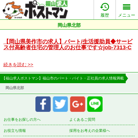

履歴
メニュー
岡山県北部
【岡山県美作市の求人】パート/生活援助員◆サービ
ス付高齢者住宅の管理人のお仕事です☆job-7313-C
続きを読む >>
【福山求人ポストマン】福山市のパート・バイト・正社員の求人情報満載
岡山県北部
お仕事をお探しの方へ
よくあるご質問
お役立ち情報
採用をお考えの企業様へ