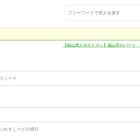
【福山求人ポストマン】福山市のパート・
スシード
ぷれすしーどの発行