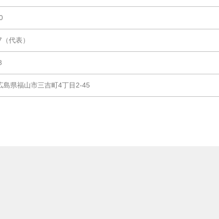
0
037（代表）
8
1 広島県福山市三吉町4丁目2-45