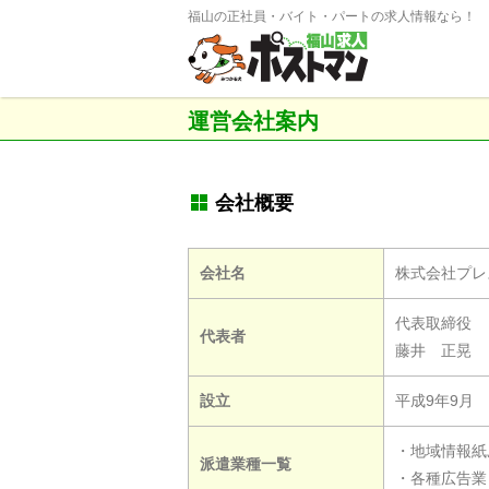
福山の正社員・バイト・パートの求人情報なら！
運営会社案内
会社概要
会社名
株式会社プレ
代表取締役
代表者
藤井 正晃
設立
平成9年9月
・地域情報紙
派遣業種一覧
・各種広告業