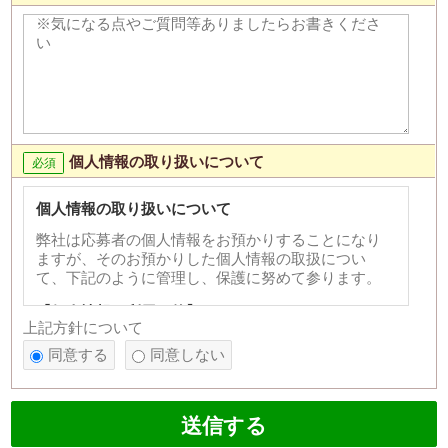
個人情報の取り扱いについて
個人情報の取り扱いについて
弊社は応募者の個人情報をお預かりすることになり
ますが、そのお預かりした個人情報の取扱につい
て、下記のように管理し、保護に努めて参ります。
【個人情報の利用目的】
上記方針について
1)応募者への連絡、採用選考のため。 2)次の各号の
同意する
同意しない
いずれかに該当すると認められる場合には、利用目
的の達成に必要な範囲を超えて個人情報を利用する
ことがあります。
送信する
法令に基づく場合