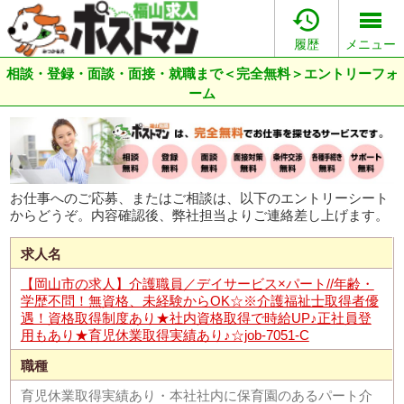

履歴
メニュー
相談・登録・面談・面接・就職まで＜完全無料＞エントリーフォ
ーム
お仕事へのご応募、またはご相談は、以下のエントリーシート
からどうぞ。内容確認後、弊社担当よりご連絡差し上げます。
求人名
【岡山市の求人】介護職員／デイサービス×パート//年齢・
学歴不問！無資格、未経験からOK☆※介護福祉士取得者優
遇！資格取得制度あり★社内資格取得で時給UP♪正社員登
用もあり★育児休業取得実績あり♪☆job-7051-C
職種
育児休業取得実績あり・本社社内に保育園のあるパート介