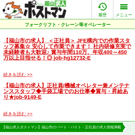

履歴
メニュー
フォークリフト・クレーン等オペレーター
【福山市の求人】 ＜正社員＞ JFE構内での作業スタ
ッフ募集☆ 安心して作業できます！ 社内研修充実で
未経験者も大歓迎♪ 賞与年間110万、年収400～450
万以上目指せる！◎ job-hg12732-E
続きを読む >>
【福山市の求人】正社員/機械オペレター兼メンテナ
ンススタッフ◆手袋工場でのお仕事◆賞与・昇給あ
り★job-9149-E
続きを読む >>
【福山求人ポストマン】福山市のパート・バイト・正社員の求人情報満載