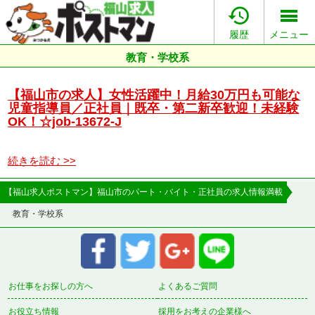

履歴
メニュー
教育・学校系
【福山市の求人】女性活躍中！月給30万円も可能な
児童指導員／正社員｜既卒・第二新卒歓迎！未経験
OK！☆job-13672-J
続きを読む >>
【福山求人ポストマン】福山市のパート・バイト・正社員の求人情報満載
教育・学校系
お仕事をお探しの方へ
よくあるご質問
お役立ち情報
採用をお考えの企業様へ