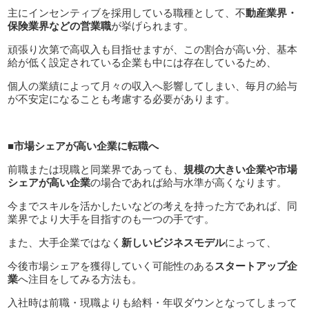
主にインセンティブを採用している職種として、不
動産業界・
保険業界などの営業職
が挙げられます。
頑張り次第で高収入も目指せますが、この割合が高い分、基本
給が低く設定されている企業も中には存在しているため、
個人の業績によって月々の収入へ影響してしまい、毎月の給与
が不安定になることも考慮する必要があります。
■市場シェアが高い企業に転職へ
前職または現職と同業界であっても、
規模の大きい企業や市場
シェアが高い企業
の場合であれば給与水準が高くなります。
今までスキルを活かしたいなどの考えを持った方であれば、同
業界でより大手を目指すのも一つの手です。
また、大手企業ではなく
新しいビジネスモデル
によって、
今後市場シェアを獲得していく可能性のある
スタートアップ企
業
へ注目をしてみる方法も。
入社時は前職・現職よりも給料・年収ダウンとなってしまって