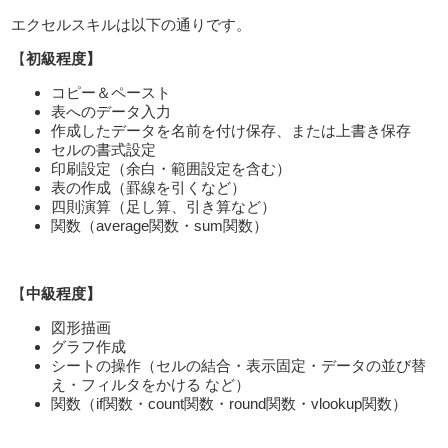
エクセルスキルは以下の通りです。
【
初級程度】
コピー＆ペースト
表へのデータ入力
作成したデータを名前を付け保存、または上書き保存
セルの書式設定
印刷設定（余白・範囲設定を含む）
表の作成（罫線を引くなど）
四則演算（足し算、引き算など）
関数（average関数・sum関数）
【
中級
程度】
図形描画
グラフ作成
シートの操作（セルの結合・表示固定・データの並び替
え・フィルタをかける など）
関数（if関数・count関数・round関数・vlookup関数）