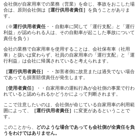
会社側が自家用車での業務（営業）を命じ、事故をおこした場
合は、原則会社側は
［運行供用者責任］
を負うことがありま
す。
（※
運行供用者責任
・・自動車に関して「運行支配」と「運行
利益」が認められる人は、その自動車が起こした事故について
責任を負う）
会社の業務で自家用車を使用することは、会社保有車（社用
車）と扱いは変わらず、社員の自家用車の「運行支配」と「運
行利益」は会社に帰属されていると考えられます。
［運行供用者責任］
・・加害者側に故意または過失でない場合
であっても損害賠償責任が発生します。
［使用者責任］
・・自家用車の運転行為が会社側の事業で行わ
れていると認められるかどうかによって判断されます。
ここで注意したいのは、会社側が命じている自家用車の利用範
囲によって、
［運行供用者責任］
に変更があるということで
す。
このことから、
どのような場合であっても会社側が全責任を負
うをわけではありません。