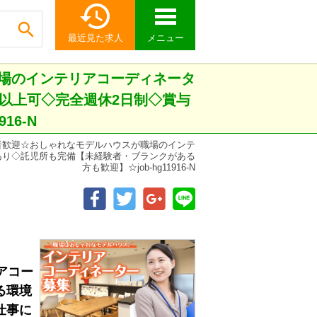


最近見た求人
メニュー
場のインテリアコーディネータ
以上可◇完全週休2日制◇賞与
16-N
者歓迎☆おしゃれなモデルハウスが職場のインテ
あり◇託児所も完備【未経験者・ブランクがある
方も歓迎】☆job-hg11916-N
アコー
る環境
仕事に