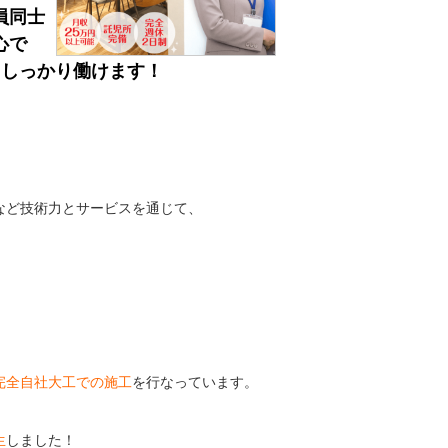
員同士
心で
、しっかり働けます！
など技術力とサービスを通じて、
完全自社大工での施工
を行なっています。
生
しました！