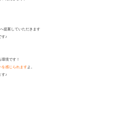
様へ提案していただきます
す♪
る環境です！
いを感じられます
よ。
す♪