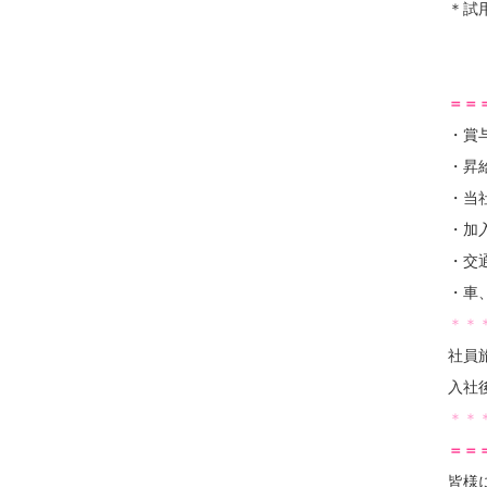
＊試
＝＝
・賞
・昇
・当
・加
・交
・車
＊＊
社員
入社
＊＊
＝＝
皆様