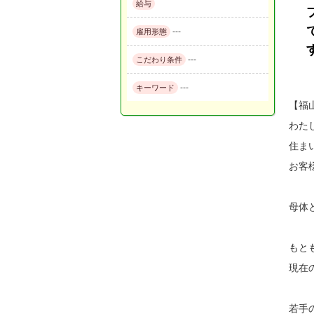
給与
---
雇用形態
---
こだわり条件
---
キーワード
【福
わた
住ま
お客
母体
もと
現在
若手