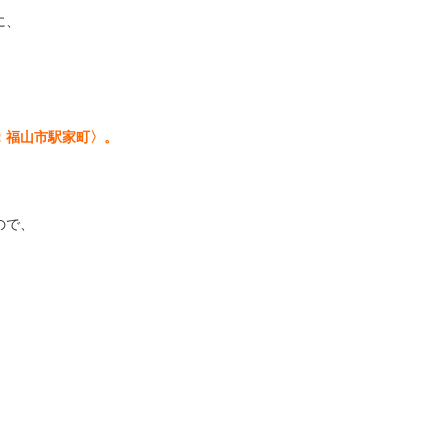
に、
、
：福山市駅家町〉。
ので、