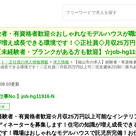
験者・有資格者歓迎☆おしゃれなモデルハウスが職
増え成長できる環境です！◇正社員◇月収25万円
経験者・ブランクがある方も歓迎】☆job-hg119
イト・正社員の求人情報満載
>
求人情報
>
【福山市の求人】経験者・有資格
成長できる環境です！◇正社員◇月収25万円以上可◇完全週休2日制◇賞与
.08.03更新
事No.】job-hg11916-N
社員
経験者・有資格者歓迎☆月収25万円以上可能なインテリ
ディネーターを募集します！住宅の知識が増え成長でき
です！職場はおしゃれなモデルハウスで託児所完備！お