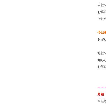
自社
お客
それ
今回
お客
弊社
知ら
お気
＝＝
月給
※経