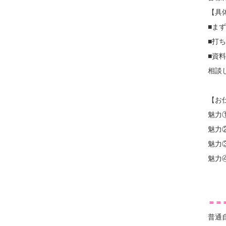
【具
■ま
■打
■資
相談
【お
魅力
魅力
魅力
魅力
＝＝
普通