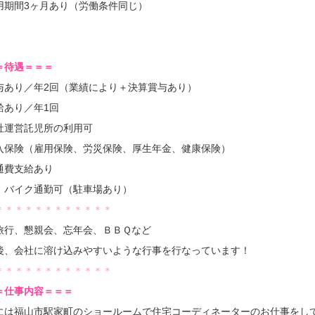
用期間3ヶ月あり（労働条件同じ）
＝待遇＝＝＝
与
あり／年2回（業績により＋決算賞与あり）
給あり／年1回
社運営託児所の利用可
入保険（
雇用保険、労災保険、厚生年金、健康保険
）
通費支給あり
、バイク通勤可（駐車場あり）
＊＊＊＊＊＊＊＊＊＊＊＊
旅行、懇親会、忘年会、ＢＢＱなど
後、会社に溶け込みやすいような行事を行なっています！
＊＊＊＊＊＊＊＊＊＊＊＊
＝仕事内容＝＝＝
には福山市駅家町のショールームで住宅コーディネーターのお仕事をし