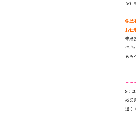
※社
学歴
お仕
未経
住宅
もち
＝＝
9：0
残業
遅く