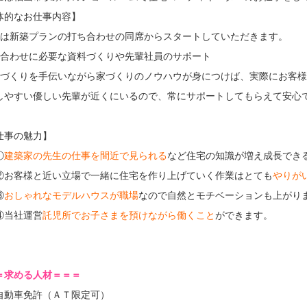
体的なお仕事内容】
ずは新築プランの打ち合わせの同席からスタートしていただきます。
ち合わせに必要な資料づくりや先輩社員のサポート
料づくりを手伝いながら家づくりのノウハウが身につけば、実際にお客
しやすい優しい先輩が近くにいるので、常にサポートしてもらえて安心で
仕事の魅力】
①
建築家の先生の仕事を間近で見られる
など住宅の知識が増え成長でき
②お客様と近い立場で一緒に住宅を作り上げていく作業はとても
やりが
③
おしゃれなモデルハウスが職場
なので自然とモチベーションも上がりま
④当社運営
託児所でお子さまを預けながら働くこと
ができます。
＝求める人材＝＝＝
自動車免許（ＡＴ限定可）