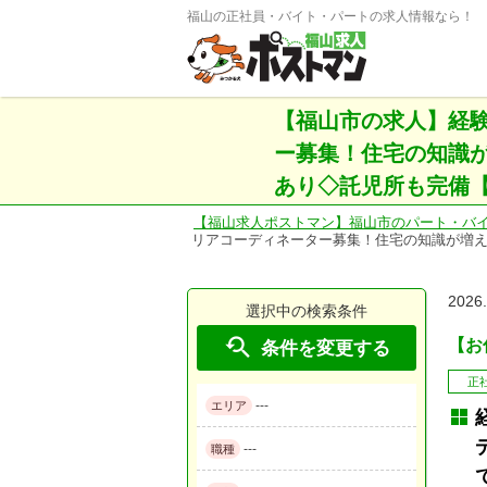
福山の正社員・バイト・パートの求人情報なら！
【福山市の求人】経
ー募集！住宅の知識が
あり◇託児所も完備【未
【福山求人ポストマン】福山市のパート・バ
リアコーディネーター募集！住宅の知識が増え
2026
選択中の検索条件

【お仕
条件を変更する
正
---
エリア
---
職種