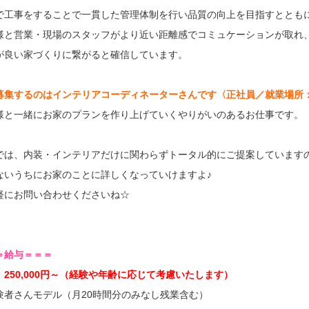
で工事をすることで一貫した管理体制を行い品質の向上を目指すととも
様と営業・現場のスタッフがより近い距離感でコミュケーションが取れ
が良い家づくりに繋がると確信しています。
募集するのはインテリアコーディネーターさんです〈正社員／就業場所
様と一緒にお家のプランを作り上げていくやりがいのあるお仕事です。
では、内装・インテリアだけに関わらずトータル的にご提案しています
ないうちにお家のことに詳しくなっていけますよ♪
軽にお問い合わせくださいね☆
＝給与＝＝＝
 250,000円～（経験や年齢に応じて考慮いたします）
験者さんモデル（月20時間分のみなし残業含む）