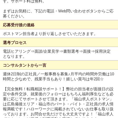
す。サポート料は無料。
まずはお気軽に、下記の電話・Web問い合わせボタンからご応
募ください。
応募受付後の連絡
ポストマン担当者より折り返しさせていただきます。
選考プロセス
電話ヒアリング⇒面談/企業見学⇒書類選考⇒面接⇒採用決定
となります。
コンサルタントから一言
週休2日制の正社員／一般事務を募集♪月平均の時間外労働は10
時間と少なめで、残業手当もあり！嬉しい賞与は年2回☆
【完全無料！転職相談サポート！】弊社の担当者が面接日の設
定や条件交渉、就業後のフォローはもちろん福利厚生なども必
要に応じてサポートさせて頂きます。「福山求人ポストマン」
は広島備後エリア・福山市のパート・バイト・正社員の求人情
報満載です！ハローワークに掲載されていないお仕事も取り扱
っております。お問合せ先だけでも大丈夫ですよ！「福山求人