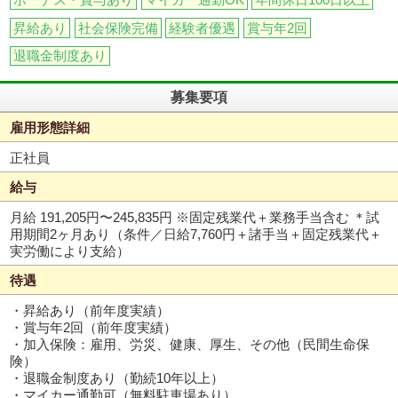
昇給あり
社会保険完備
経験者優遇
賞与年2回
退職金制度あり
募集要項
雇用形態詳細
正社員
給与
月給 191,205円〜245,835円
※固定残業代＋業務手当含む ＊試
用期間2ヶ月あり（条件／日給7,760円＋諸手当＋固定残業代＋
実労働により支給）
待遇
・昇給あり（前年度実績）
・賞与年2回（前年度実績）
・加入保険：雇用、労災、健康、厚生、その他（民間生命保
険）
・退職金制度あり（勤続10年以上）
・マイカー通勤可（無料駐車場あり）