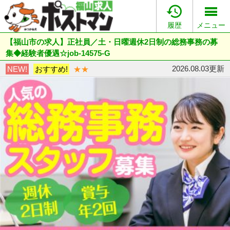

履歴
メニュー
【福山市の求人】正社員／土・日曜週休2日制の総務事務の募
集◆経験者優遇☆job-14575-G
2026.08.03更新
NEW!
おすすめ!
★★