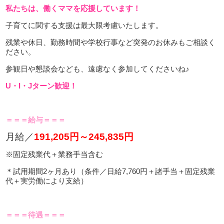
私たちは、働くママを応援しています！
子育てに関する支援は最大限考慮いたします。
残業や休日、勤務時間や学校行事など突発のお休みもご相談く
ださい。
参観日や懇談会なども、遠慮なく参加してくださいね♪
U・I・Jターン歓迎！
＝＝＝給与＝＝＝
月給／
191,205円～245,835円
※固定残業代＋業務手当含む
＊試用期間2ヶ月あり（条件／日給7,760円＋諸手当＋固定残業
代＋実労働により支給）
＝＝＝待遇＝＝＝