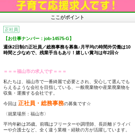
ここがポイント
正社員
【お仕事ナンバー：job-14575-G】
週休2日制の正社員／総務事務を募集♪月平均の時間外労働は10
時間と少なめで、残業手当もあり！嬉しい賞与は年2回☆
＝＝＝福山市の求人です＝＝＝
私たちは、福山市で一番綺麗で必要とされ、安心して選んでも
らえるような会社を目指している、一般廃棄物や産業廃棄物を
収集・運搬する会社です。
正社員・総務事務
今回は
の募集です☆
〈就業場所：福山市〉
平均年齢は35歳。前職はフリーターや調理師、長距離ドライバ
ーや介護士など、全く違う業種・経験の方が活躍しています。