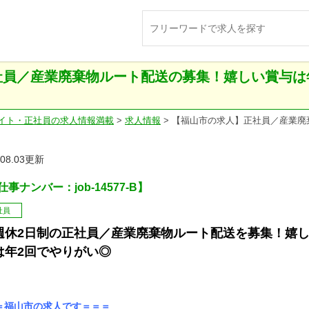
員／産業廃棄物ルート配送の募集！嬉しい賞与は年2
イト・正社員の求人情報満載
>
求人情報
>
【福山市の求人】正社員／産業廃
.08.03更新
事ナンバー：job-14577-B】
社員
週休2日制の正社員／産業廃棄物ルート配送を募集！嬉
は年2回でやりがい◎
＝福山市の求人です＝＝＝