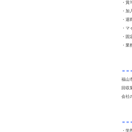
・賞
・加
・退
・マ
・固
・業
＝＝
福山
回収
会社
＝＝
・学