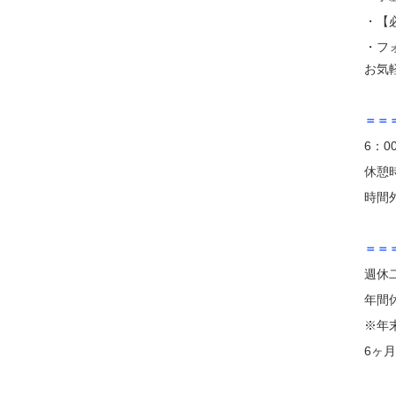
・【
・フ
お気
＝＝
6：0
休憩
時間
＝＝
週休
年間休
※年
6ヶ