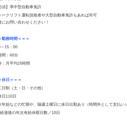
必須】準中型自動車免許
ォークリフト運転技能者や大型自動車免許もあれば尚可
軽にお問い合わせください！
＝勤務時間＝＝＝
0～15：00
時間：60分
外：月平均25時間
＝休日＝＝＝
二日制（土・日・その他）
日110日
末年始などの忙期や、隔週土曜日に休日出勤あり（時間外として支払い
月経過後の年次有給休暇日数／10日