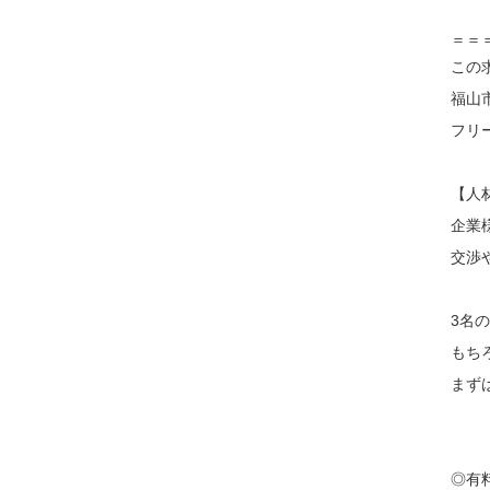
＝＝
この
福山
フリ
【人
企業
交渉
3名
もち
まず
◎有料