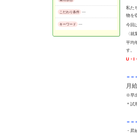
私た
---
こだわり条件
物を
---
キーワード
今回
〈就
平均
す。
U・
＝＝
月
※早
＊試
＝＝
・昇