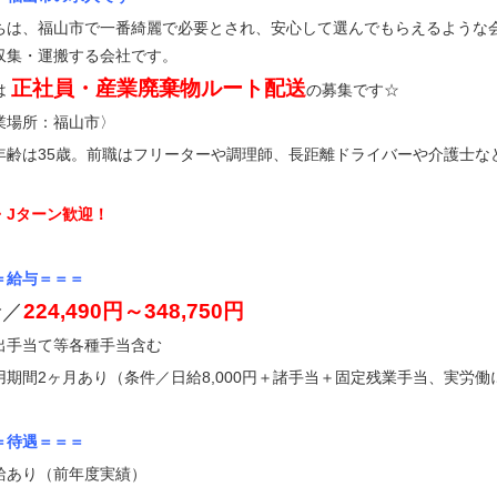
ちは、福山市で一番綺麗で必要とされ、安心して選んでもらえるような
収集・運搬する会社です。
正社員・産業廃棄物ルート配送
は
の募集です☆
業場所：福山市〉
年齢は35歳。前職はフリーターや調理師、長距離ドライバーや介護士な
I・Jターン歓迎！
＝給与＝＝＝
給／
224,490円～348,750円
出手当て等各種手当含む
用期間2ヶ月あり（条件／日給8,000円＋諸手当＋固定残業手当、実労働
＝待遇＝＝＝
給あり（前年度実績）