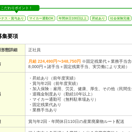
こだわりポイント！
ーナス・賞与あり
マイカー通勤OK
年間休日100日以上
昇給あり
社会保険完備
募集要項
用形態詳細
正社員
月給 224,490円〜348,750円
※固定残業代＋業務手当含
与
8,000円＋諸手当＋固定残業手当、実労働により支給）
・昇給あり（前年度実績）
・賞与年2回（前年度実績）
・加入保険：雇用、労災、健康、厚生、その他（民間生
遇
・退職金制度あり（勤続10年以上）
・マイカー通勤可（無料駐車場あり）
・固定残業代あり
・業務手当あり
種
賞与年2回・年間休日110日の産業廃棄物ルート配送