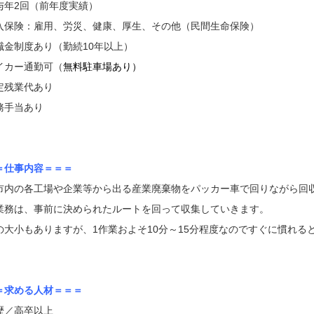
与年2回（前年度実績）
入保険：雇用、労災、健康、厚生、その他（民間生命保険）
職金制度あり（勤続10年以上）
イカー通勤可（
無料駐車場あり）
定残業代あり
務手当あり
＝仕事内容＝＝＝
市内の各工場や企業等から出る産業廃棄物をパッカー車で回りながら回
業務は、事前に決められたルートを回って収集していきます。
の大小もありますが、1作業およそ10分～15分程度なのですぐに慣れる
＝求める人材＝＝＝
歴／高卒以上