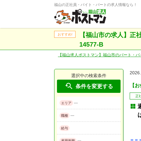
福山の正社員・バイト・パートの求人情報なら！
【福山市の求人】正社
おすすめ!
14577-B
【福山求人ポストマン】福山市のパート・バ
2026
選択中の検索条件

【お仕
条件を変更する
正
---
エリア
---
職種
給与
＝＝
---
雇用形態