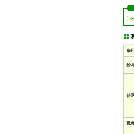
ボ
雇
給
待
職