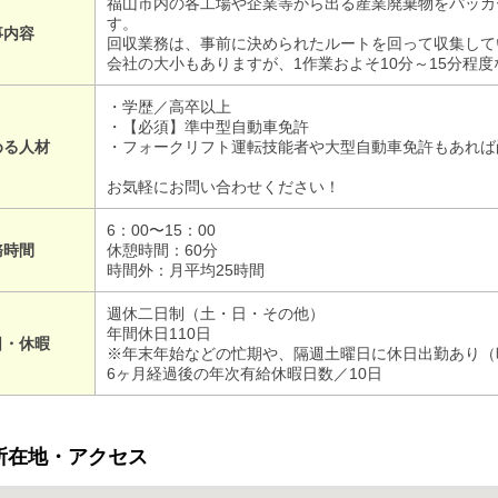
福山市内の各工場や企業等から出る産業廃棄物をパッカ
す。
事内容
回収業務は、事前に決められたルートを回って収集して
会社の大小もありますが、1作業およそ10分～15分程
・学歴／高卒以上
・【必須】準中型自動車免許
める人材
・フォークリフト運転技能者や大型自動車免許もあれば
お気軽にお問い合わせください！
6：00〜15：00
務時間
休憩時間：60分
時間外：月平均25時間
週休二日制（土・日・その他）
年間休日110日
日・休暇
※年末年始などの忙期や、隔週土曜日に休日出勤あり（
6ヶ月経過後の年次有給休暇日数／10日
所在地・アクセス