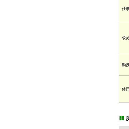
仕
求
勤
休