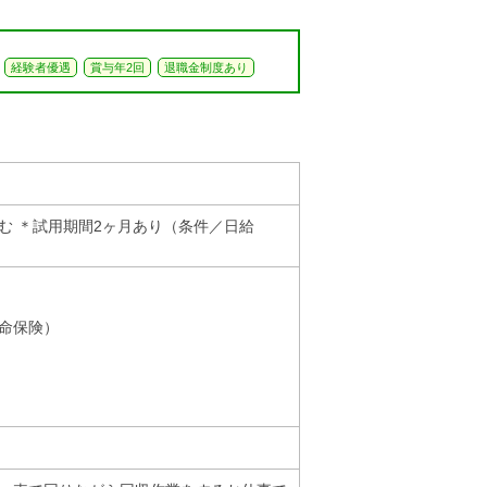
経験者優遇
賞与年2回
退職金制度あり
む ＊試用期間2ヶ月あり（条件／日給
命保険）