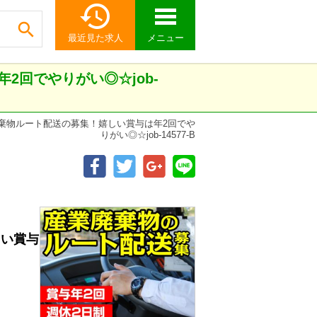


最近見た求人
メニュー
回でやりがい◎☆job-
棄物ルート配送の募集！嬉しい賞与は年2回でや
りがい◎☆job-14577-B
しい賞与