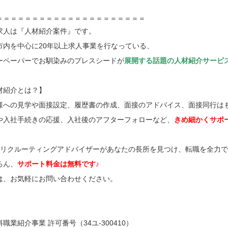
＝＝＝＝＝＝＝＝＝＝＝＝＝＝＝＝＝＝＝＝＝
求人は『人材紹介案件』です。
市内を中心に20年以上求人事業を行なっている、
ーペーパーでお馴染みのプレスシードが
展開する話題の人材紹介サービ
材紹介とは？】
様への見学や面接設定、履歴書の作成、面接のアドバイス、面接同行は
や入社手続きの応援、入社後のアフターフォローなど、
きめ細かくサポ
のリクルーティングアドバイザーがあなたの長所を見つけ、転職を全力
ろん、
サポート料金は無料です♪
は、お気軽にお問い合わせください。
職業紹介事業 許可番号（34ユ-300410）