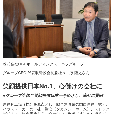
株式会社HGCホールディングス（ハラグループ）
グループCEO 代表取締役会長兼社長 原 隆之さん
笑顔提供日本No.1、心儲けの会社に
●グループ全体で笑顔提供日本一をめざし、幸せに貢献
原建具工場（株）を原点とし、総合建設業の関西住建（株）、
ハウスメーカーの（株）嵩心《タカシン・ホーム》、ストック
ビジネス・飲食事業を営むタカシンコラボ（株）から成るグル