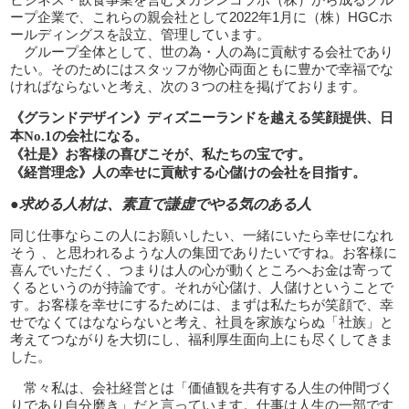
ープ企業で、これらの親会社として2022年1月に（株）HGCホ
ールディングスを設立、管理しています。
グループ全体として、世の為・人の為に貢献する会社であり
たい。そのためにはスタッフが物心両面ともに豊かで幸福でな
ければならないと考え、次の３つの柱を掲げております。
《グランドデザイン》ディズニーランドを越える笑顔提供、日
本No.1の会社になる。
《社是》お客様の喜びこそが、私たちの宝です。
《経営理念》人の幸せに貢献する心儲けの会社を目指す。
●求める人材は、素直で謙虚でやる気のある人
同じ仕事ならこの人にお願いしたい、一緒にいたら幸せになれ
そう 、と思われるような人の集団でありたいですね。お客様に
喜んでいただく、つまりは人の心が動くところへお金は寄って
くるというのが持論です。それが心儲け、人儲けということで
す。お客様を幸せにするためには、まずは私たちが笑顔で、幸
せでなくてはなならないと考え、社員を家族ならぬ「社族」と
考えてつながりを大切にし、福利厚生面向上にも尽くしてきま
した。
常々私は、会社経営とは「価値観を共有する人生の仲間づく
りであり自分磨き」だと言っています。仕事は人生の一部です