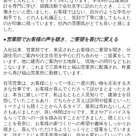
新卒で入社して、もうすぐ5年になります。学生時代は建築設
計を専門に学び、就職活動で会社見学に訪れたたとき、ここで
働きたいと思いました。お客様ではない、自分のような学生が
相手でも、どの人も礼儀正しく、笑顔で丁寧に接してもらえた
のが印象に残っています。社内の雰囲気がとても良いと感じま
した。
●営業部でお客様の声を聴き、ご要望を喜びに変える
入社以来、営業部です。来店されたお客様のご要望を聞き、分
譲住宅のご案内や注文住宅を中心に打ち合わせ・ご提案をして
います。他に建売のご案内や土地探し、現地への同行などもお
こないます。これまで三原本社と福山営業所に配属され、昨夏
から再び福山営業所に勤務しています。
住宅営業は、お客様にとって一生に一度の買い物を左右する大
きな仕事です。お客様が喜んでくださって話がまとまったとき
は、本当に嬉しいです。私はもともと人見知りで、建築士を目
指していたこともあり、どちらかと言えば説明や提案といった
トークよりも聴くことから入るタイプ。最初は売れないしんど
さもありましたが、良い仲間ばかりです。支えやアドバイスを
もらって次への一歩を踏み出すことができました。聴くという
ことを長所に、お客様の家づくりへの希望や趣味をしっかりお
聴きし、喜んでいただけるようじっくりとご提案をしていきま
す。話すことにも苦手意識が減り、自分も変わっていっている