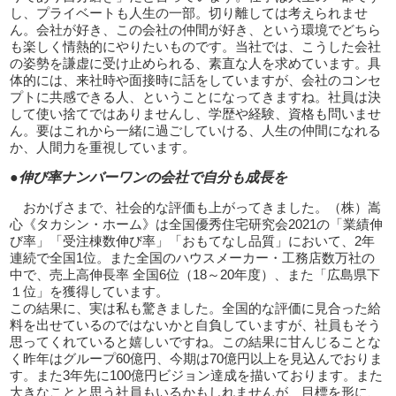
し、プライベートも人生の一部。切り離しては考えられませ
ん。会社が好き、この会社の仲間が好き、という環境でどちら
も楽しく情熱的にやりたいものです。当社では、こうした会社
の姿勢を謙虚に受け止められる、素直な人を求めています。具
体的には、来社時や面接時に話をしていますが、会社のコンセ
プトに共感できる人、ということになってきますね。社員は決
して使い捨てではありませんし、学歴や経験、資格も問いませ
ん。要はこれから一緒に過ごしていける、人生の仲間になれる
か、人間力を重視しています。
●伸び率ナンバーワンの会社で自分も成長を
おかげさまで、社会的な評価も上がってきました。（株）嵩
心《タカシン・ホーム》は全国優秀住宅研究会2021の「業績伸
び率」「受注棟数伸び率」「おもてなし品質」において、2年
連続で全国1位。また全国のハウスメーカー・工務店数万社の
中で、売上高伸長率 全国6位（18～20年度）、また「広島県下
１位」を獲得しています。
この結果に、実は私も驚きました。全国的な評価に見合った給
料を出せているのではないかと自負していますが、社員もそう
思ってくれていると嬉しいですね。この結果に甘んじることな
く昨年はグループ60億円、今期は70億円以上を見込んでおりま
す。また3年先に100億円ビジョン達成を描いております。また
大きなことと思う社員もいるかもしれませんが、目標を形に、