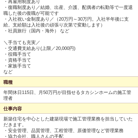
・再雇用制度あり
・復職制度あり／結婚、出産、介護、配偶者の転勤等で一度退
職した後の復職が可能です
・入社祝い金制度あり／（20万円～30万円。入社半年後に支
給。支給額は入社後の頑張り次第で変動します）
・社員旅行（国内・海外） など
＼手当ても充実／
・交通費支給あり(上限／20,000円)
・役職手当て
・資格手当て
・家族手当て
など
職種
年間休日115日、月50万円が目指せるタカシンホームの施工管
理者
仕事内容
新築住宅を中心とした建築現場で施工管理業務を担当していた
だきます。
・安全管理、品質管理、工程管理、原価管理など管理業務
・協力会社、職人さんの手配