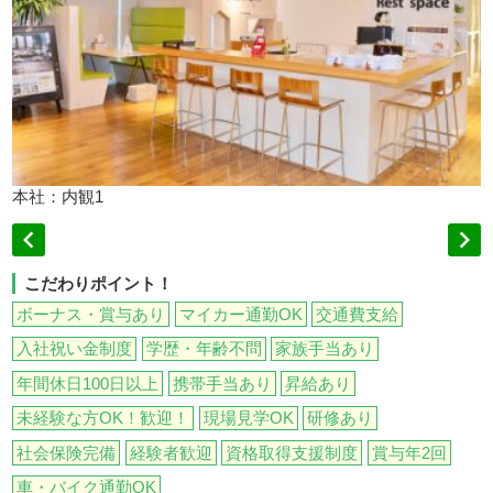
本社：内観1


こだわりポイント！
ボーナス・賞与あり
マイカー通勤OK
交通費支給
入社祝い金制度
学歴・年齢不問
家族手当あり
年間休日100日以上
携帯手当あり
昇給あり
未経験な方OK！歓迎！
現場見学OK
研修あり
社会保険完備
経験者歓迎
資格取得支援制度
賞与年2回
車・バイク通勤OK