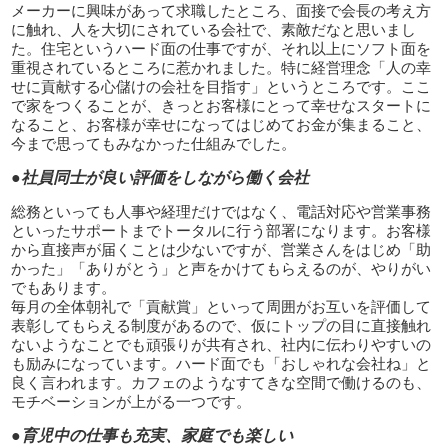
メーカーに興味があって求職したところ、面接で会長の考え方
に触れ、人を大切にされている会社で、素敵だなと思いまし
た。住宅というハード面の仕事ですが、それ以上にソフト面を
重視されているところに惹かれました。特に経営理念「人の幸
せに貢献する心儲けの会社を目指す」というところです。ここ
で家をつくることが、きっとお客様にとって幸せなスタートに
なること、お客様が幸せになってはじめてお金が集まること、
今まで思ってもみなかった仕組みでした。
●社員同士が良い評価をしながら働く会社
総務といっても人事や経理だけではなく、電話対応や営業事務
といったサポートまでトータルに行う部署になります。お客様
から直接声が届くことは少ないですが、営業さんをはじめ「助
かった」「ありがとう」と声をかけてもらえるのが、やりがい
でもあります。
毎月の全体朝礼で「貢献賞」といって周囲がお互いを評価して
表彰してもらえる制度があるので、仮にトップの目に直接触れ
ないようなことでも頑張りが共有され、社内に伝わりやすいの
も励みになっています。ハード面でも「おしゃれな会社ね」と
良く言われます。カフェのようなすてきな空間で働けるのも、
モチベーションが上がる一つです。
●育児中の仕事も充実、家庭でも楽しい