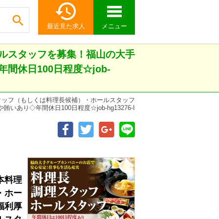


最近見た求人
メニュー
ルスタッフを募集！福山の大手
休日100日程度☆job-
タッフ（もしくは料理長候補）・ホールスタッフ
◇年間休日100日程度☆job-hg13276-I
本料理
・ホー
福利厚