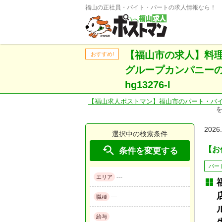
福山の正社員・バイト・パートの求人情報なら！
【福山市の求人】料
おすすめ!
グループカンパニーの
hg13276-I
【福山求人ポストマン】福山市のパート・バ
を
2026
選択中の検索条件

【お仕
条件を変更する
パー
---
エリア
---
職種
給与