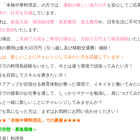
、「本格中華料理店」の方では、
通勤が難しい遠方の方
も安心してご応
寮や、社宅を完備
しています。
寮は、
新規入居・環境維持費・更新費用・退去費用
や、日常生活に不可欠
社が負担
いたします。
の場合、
ご夫婦で入居をご希望の場合は、月額５万円まで家賃補助
いた
時の費用は最大10万円（引っ越し及び移動交通費）補助！
ちは、新しいことにチャレンジしてみたい方を応援しています！
店での料理長経験をいかして、今とは違う環境で頑張ってみたい方！
長を目指してスキルを磨きたい方！
リアアップが目指せる教育体制が整った環境で、イキイキと働いてみた
店での接客のお仕事を通して、しっかりマナーを勉強し、身につけてみ
ちと一緒に新しいことにチャレンジしてみませんか？
でも気になった方は、まずはお気軽にお問い合わせください！
★★「本格中華料理店」での募集★★★★
用形態・募集職種＞
社員］料理長