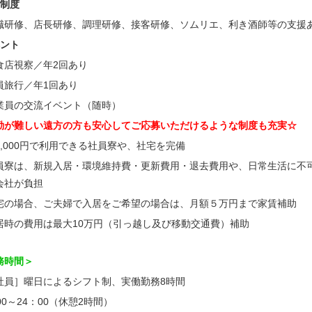
修制度
職研修、店長研修、調理研修、接客研修、ソムリエ、利き酒師等の支援
ベント
食店視察／年2回あり
員旅行／年1回あり
業員の交流イベント（随時）
勤が難しい遠方の方も安心してご応募いただけるような制度も充実☆
3,000円で利用できる社員寮や、社宅を完備
員寮は、新規入居・環境維持費・更新費用・退去費用や、日常生活に不可欠
会社が負担
宅の場合、ご夫婦で入居をご希望の場合は、月額５万円まで家賃補助
居時の費用は最大10万円（引っ越し及び移動交通費）補助
務時間＞
社員］曜日によるシフト制、実働勤務8時間
00～24：00（休憩2時間）