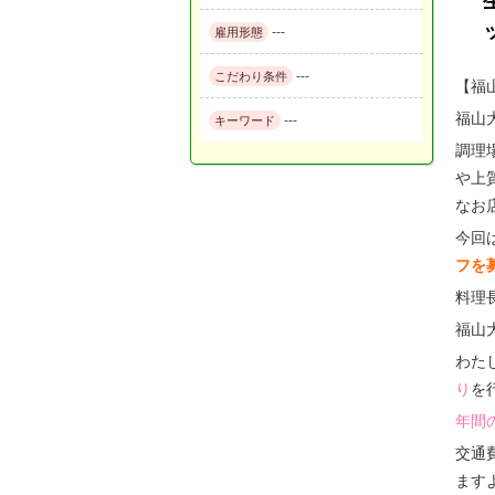
---
雇用形態
---
こだわり条件
【福
福山
---
キーワード
調理
や上
なお
今回
フを
料理
福山
わた
り
を
年間
交通
ます