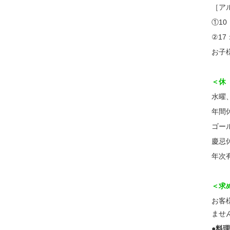
［ア
①10
②17
お子
＜休
水曜
年間
ゴー
慶忌
年次
＜求
お客
ませ
●料