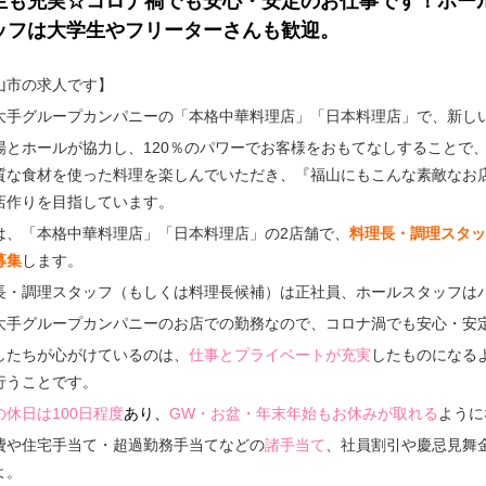
生も充実☆コロナ禍でも安心・安定のお仕事です！ホー
ッフは大学生やフリーターさんも歓迎。
山市の求人です】
大手グループカンパニーの「本格中華料理店」「日本料理店」で、新し
場とホールが協力し、120％のパワーでお客様をおもてなしすることで
質な食材を使った料理を楽しんでいただき、『福山にもこんな素敵なお
店作りを目指しています。
は、「本格中華料理店」「日本料理店」の2店舗で、
料理長・調理スタッ
募集
します。
長・調理スタッフ（もしくは料理長候補）は正社員、ホールスタッフは
大手グループカンパニーのお店での勤務なので、コロナ渦でも安心・安
したちが心がけているのは、
仕事とプライベートが充実
したものになる
行うことです。
の休日は100日程度
あり、
GW・お盆・年末年始もお休みが取れる
ように
費や住宅手当て・超過勤務手当てなどの
諸手当て
、社員割引や慶忌見舞
よ。