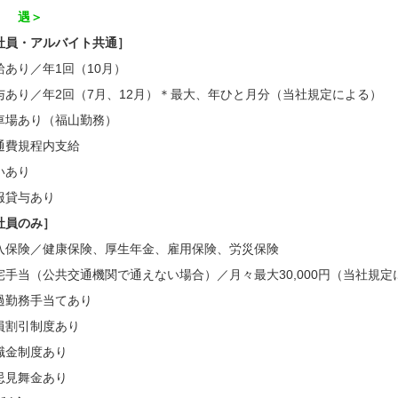
 遇＞
社員・アルバイト共通］
給あり／年1回（10月）
与あり／年2回（7月、12月）＊最大、年ひと月分（当社規定による）
車場あり（福山勤務）
通費規程内支給
いあり
服貸与あり
社員のみ］
入保険／健康保険、厚生年金、雇用保険、労災保険
宅手当（公共交通機関で通えない場合）／月々最大30,000円（当社規定
過勤務手当てあり
員割引制度あり
職金制度あり
忌見舞金あり