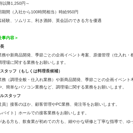
時以降1,250円～
用期間（入社から100時間相当）時給950円
客経験、ソムリエ、利き酒師、英会話のできる方を優遇
仕事内容＞
理長
業務や新商品開発、季節ごとの企画イベント考案、原価管理（仕入れ・
調理場に関する業務をお願いします。
理スタッフ（もしくは料理長候補）
業務（調理全般・仕入れ業務）や新商品開発、季節ごとの企画イベント
や、簡単なパソコン業務など、調理場に関する業務をお願いします。
ールスタッフ
社員］接客のほか、顧客管理やPC業務、発注等をお願いします。
ルバイト］ホールでの接客業務をお願いします。
がある方も、飲食業が初めての方も、細やかな研修と丁寧な指導で、ゆ