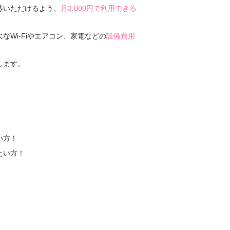
募いただけるよう、
月3,000円で利用できる
なWi-Fiやエアコン、家電などの
設備費用
します。
い方！
たい方！