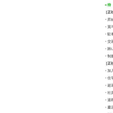
＜待
［正
・昇
・賞
・駐
・交
・賄
・制
［正
・加
・住
・超
・社
・退
・慶