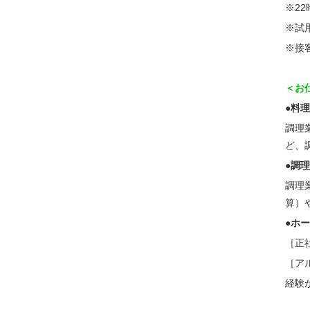
※22
※試
※接
＜お
●料
調理
ど、
●調
調理
算）
●ホ
［正
［ア
経験