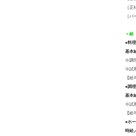
［正
［パ
＜給
●料
基本
※調理
※試
【給与
●調
基本
※試
【給与
●ホ
時給