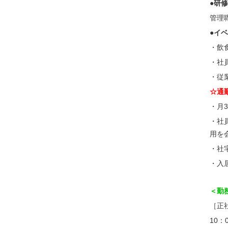
●研
管理
●イ
・飲
・社
・従
☆通
・月
・社
用を
・社
・入
＜勤
［正
10：