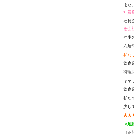
また
社員
社員
を会
社宅
入居
私た
飲食
料理
キャ
飲食
私た
少し
★★
＜雇
［正