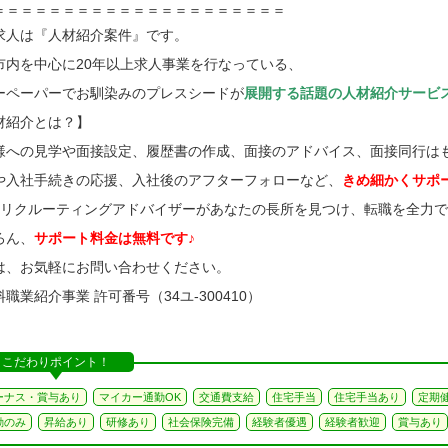
＝＝＝＝＝＝＝＝＝＝＝＝＝＝＝＝＝＝＝＝＝
求人は『人材紹介案件』です。
市内を中心に20年以上求人事業を行なっている、
ーペーパーでお馴染みのプレスシードが
展開する話題の人材紹介サービ
材紹介とは？】
様への見学や面接設定、履歴書の作成、面接のアドバイス、面接同行は
や入社手続きの応援、入社後のアフターフォローなど、
きめ細かくサポ
のリクルーティングアドバイザーがあなたの長所を見つけ、転職を全力
ろん、
サポート料金は無料です♪
は、お気軽にお問い合わせください。
職業紹介事業 許可番号（34ユ-300410）
こだわりポイント！
ーナス・賞与あり
マイカー通勤OK
交通費支給
住宅手当
住宅手当あり
定期
勤のみ
昇給あり
研修あり
社会保険完備
経験者優遇
経験者歓迎
賞与あり