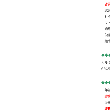
・
皆
・試
・社
・マ
・通
・健
・給
◆◆
カル
がん
◆◆
・年
・
診
・必
・
診