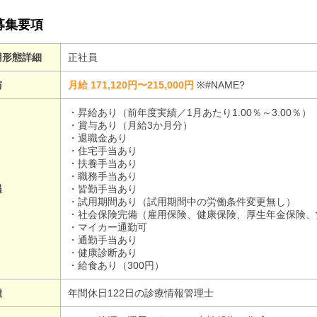
募集要項
用形態詳細
正社員
与
月給 171,120円〜215,000円
※#NAME?
・昇給あり（前年度実績／1月あたり1.00％～3.00％）
・賞与あり（月給3か月分）
・退職金あり
・住宅手当あり
・扶養手当あり
・職務手当あり
遇
・皆勤手当あり
・試用期間あり（試用期間中の労働条件変更無し）
・社会保険完備（雇用保険、健康保険、厚生年金保険、
・マイカー通勤可
・通勤手当あり
・健康診断あり
・給食あり（300円）
種
年間休日122日の診療情報管理士