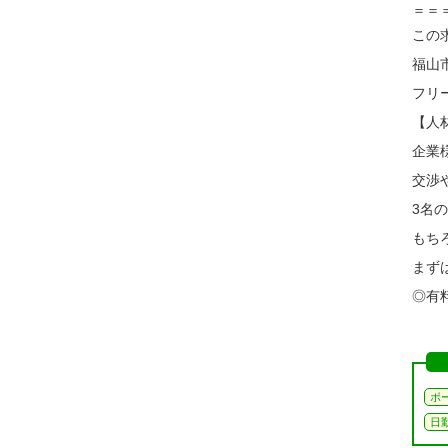
＝＝
この
福山
フリ
【人
企業
交渉
3名
もち
まず
◎有料
ボ
日