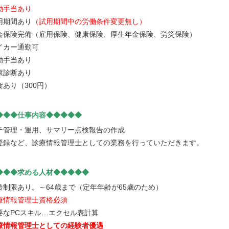
勤手当あり
用期間あり
（試用期間中の労働条件変更無し）
会保険完備（雇用保険、健康保険、厚生年金保険、労災保険）
イカー通勤可
勤手当あり
康診断あり
食あり（300円）
◆◆◆仕事内容◆◆◆◆◆
テ管理・運用、サマリー点検報告の作成
登録など、診療情報管理士としての業務を行っていただきます。
◆◆◆求める人材◆◆◆◆◆
齢制限あり。～64歳まで（定年年齢が65歳のため）
療情報管理士資格必須
要なPCスキル…エクセル表計算
療情報管理士としての経験者優遇