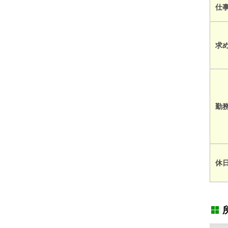
仕
求
勤
休