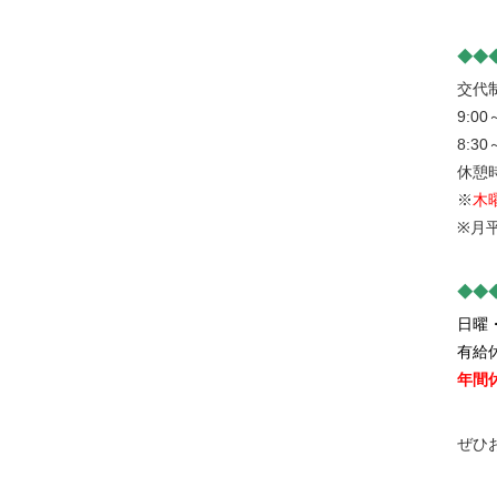
◆◆
交代
9:00
8:30
休憩
※
木
※月
◆◆
日曜
有給
年間休
ぜひ