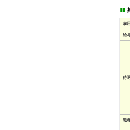
雇
給
待
職