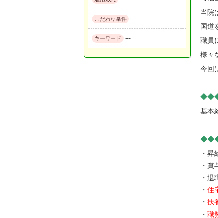
当院
---
こだわり条件
国道
---
キーワード
職員
様々
今回
◆◆
基本
◆◆
・昇
・賞
・退
・
住
・
扶
・
職