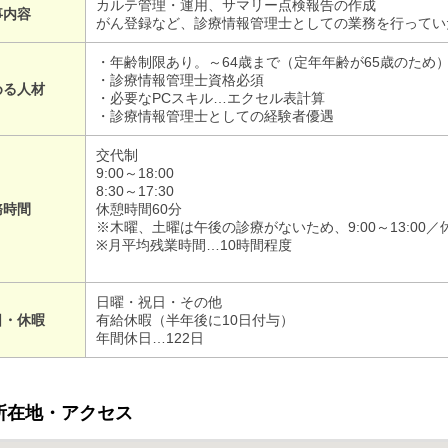
カルテ管理・運用、サマリー点検報告の作成
事内容
がん登録など、診療情報管理士としての業務を行ってい
・年齢制限あり。～64歳まで（定年年齢が65歳のため
・診療情報管理士資格必須
める人材
・必要なPCスキル…エクセル表計算
・診療情報管理士としての経験者優遇
交代制
9:00～18:00
8:30～17:30
務時間
休憩時間60分
※木曜、土曜は午後の診療がないため、9:00～13:00
※月平均残業時間…10時間程度
日曜・祝日・その他
日・休暇
有給休暇（半年後に10日付与）
年間休日…122日
所在地・アクセス