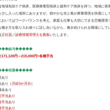
は地域包括ケア病床、医療療養型病床と緩和ケア病床を持つ、地域に密
を少し入った場所にありますが、穏やかな光と風が療養環境を快適にし
においてはワークバランスを考え、家庭も仕事も大切にできる労働環境
な働き方を取り入れ個々に話し合いながら、働き続けられる職場にして
は
正社員／診療情報管理士を募集
いたします。
◆◆◆給与◆◆◆◆◆
給
171,120円～215,000円+各種手当
◆◆◆待遇◆◆◆◆◆
給あり
与あり
（月給3か月分）
職金あり
宅手当あり
養手当あり
務手当あり