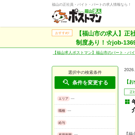
福山の正社員・バイト・パートの求人情報なら！
【福山市の求人】正社
おすすめ!
制度あり！☆job-1369
【福山求人ポストマン】福山市のパート・バイ
2026
選択中の検索条件

【お仕
条件を変更する
正
---
エリア
---
職種
給与
【福
---
雇用形態