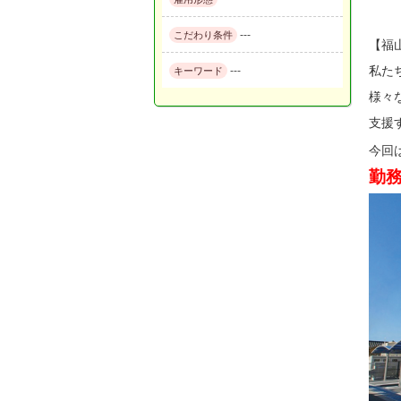
---
こだわり条件
【福
私た
---
キーワード
様々
支援
今回
勤