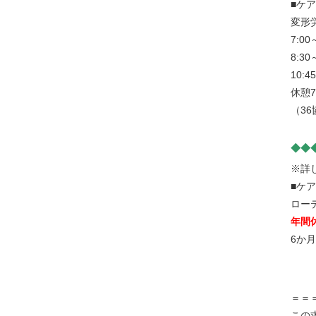
■ケ
変形
7:00
8:30
10:4
休憩7
（3
◆◆
※詳
■ケ
ロー
年間休
6か
＝＝
この