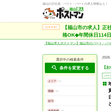
福山の正社員・バイト・パートの求人情報なら！
【福山市の求人】正
おすすめ!
格OK◆年間休日114日☆j
【福山求人ポストマン】福山市のパート・バ
2026
選択中の検索条件

【お仕
条件を変更する
パー
---
エリア
---
職種
給与
---
雇用形態