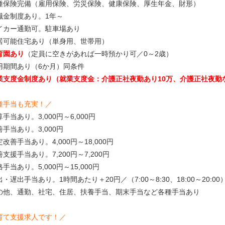
種保険完備（雇用保険、労災保険、健康保険、厚生年金、財形）
職金制度あり。1年～
イカー通勤可。駐車場あり
居可能住宅あり（単身用、世帯用）
育園あり
（定員に空きがあれば一時預かり可／0～2歳）
用期間あり（6か月）同条件
業支度金制度あり（就業支度金：介護正社夜勤あり10万、介護正社夜勤な
種手当も充実！／
手当あり。3,000円～6,000円
手当あり。3,000円
改善手当あり。4,000円～18,000円
支援手当あり。7,200円～7,200円
手当あり。5,000円～15,000円
・遅出手当あり。1時間あたり＋20円／（7:00～8:30、18:00～20:00
の他、通勤、社宅、住居、扶養手当、期末手当など各種手当あり
育て支援求人です！／