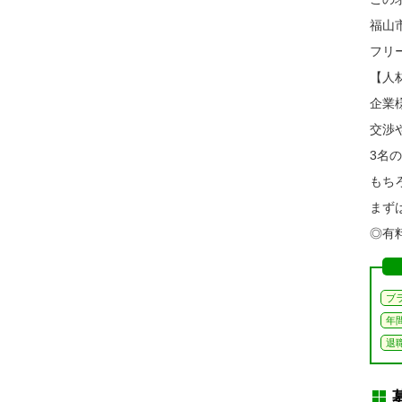
福山
フリ
【人
企業
交渉
3名
もち
まず
◎有料
ブ
年
退