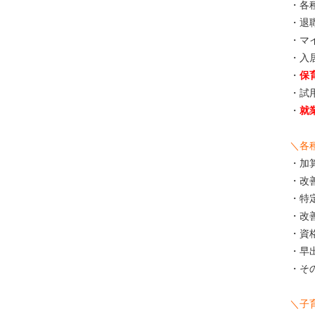
・各
・退
・マ
・入
・
保
・試
・
就
＼各
・加算
・改善
・特定
・改善
・資格
・早出
・そ
＼子