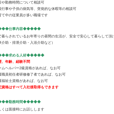
日や勤務時間について相談可
校行事や子供の病気等、突発的な休暇等の相談可
育て中の従業員が多い職場です
◆◆◆仕事内容◆◆◆◆◆
で暮らされているお年寄りの昼間の生活が、安全で安心して暮らして頂
事介助・排泄介助・入浴介助など）
◆◆◆求める人材◆◆◆◆◆
歴、年齢、経験不問
ームヘルパー2級資格があれば、なお可
護職員初任者研修修了者であれば、なお可
護福祉士資格があれば、なお可
記資格はすべて入社後取得もできます
◆◆◆勤務時間◆◆◆◆◆
しくは面接時にお話しします