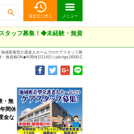


最近見た求人
メニュー
スタッフ募集！◆未経験・無資
／地域密着型介護老人ホームでのケアスタッフ募
無資格OK◆年間休日114日☆job-hgs14500-C
験・無
。年間休
度金な