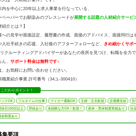
市内を中心に20年以上求人事業を行なっている、
ーペーパーでお馴染みのプレスシードが
展開する話題の人材紹介サービ
材紹介とは？】
様への見学や面接設定、履歴書の作成、面接のアドバイス、面接同行は
や入社手続きの応援、入社後のアフターフォローなど、
きめ細かくサポ
のリクルーティングアドバイザーがあなたの長所を見つけ、転職を全力
ろん、
サポート料金は無料です♪
は、お気軽にお問い合わせください。
職業紹介事業 許可番号（34ユ-300410）
こだわりポイント！
ランクOK
フルタイムの仕事
マイカー通勤OK
主婦・主夫歓迎
交通費支給
住
間休日100日以上
昇給あり
未経験な方OK！歓迎！
産休・育休制度実績あり
社
職金制度あり
募集要項