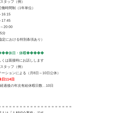
アスタッフ（例）
労働時間制（1年単位）
～16:15
～17:45
5～20:00
5分
6協定における特別条項あり）
◆◆◆休日・休暇◆◆◆◆◆
しくは面接時にお話しします
アスタッフ（例）
テーションによる（月8日～10日公休）
日114日
月経過後の年次有給休暇日数…10日
＝＝＝＝＝＝＝＝＝＝＝＝＝＝＝＝＝＝＝＝＝
求人は『人材紹介案件』です。