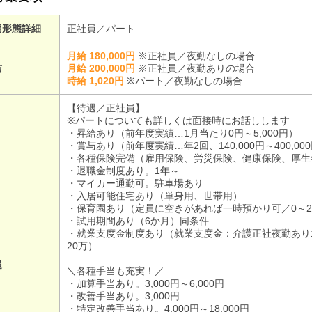
用形態詳細
正社員／パート
月給 180,000円
※正社員／夜勤なしの場合
与
月給 200,000円
※正社員／夜勤ありの場合
時給 1,020円
※パート／夜勤なしの場合
【待遇／正社員】
※パートについても詳しくは面接時にお話しします
・昇給あり（前年度実績…1月当たり0円～5,000円）
・賞与あり（前年度実績…年2回、140,000円～400,00
・各種保険完備（雇用保険、労災保険、健康保険、厚生
・退職金制度あり。1年～
・マイカー通勤可。駐車場あり
・入居可能住宅あり（単身用、世帯用）
・保育園あり（定員に空きがあれば一時預かり可／0～
・試用期間あり（6か月）同条件
・就業支度金制度あり（就業支度金：介護正社夜勤あり
20万）
遇
＼各種手当も充実！／
・加算手当あり。3,000円～6,000円
・改善手当あり。3,000円
・特定改善手当あり。4,000円～18,000円