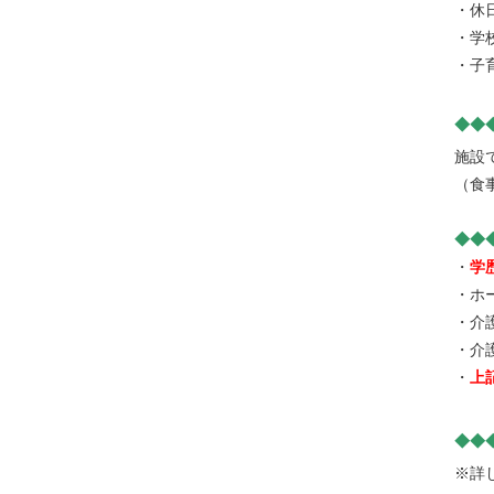
・休
・学
・子
◆◆
施設
（食
◆◆
・
学
・ホ
・介
・介
・
上
◆◆
※詳