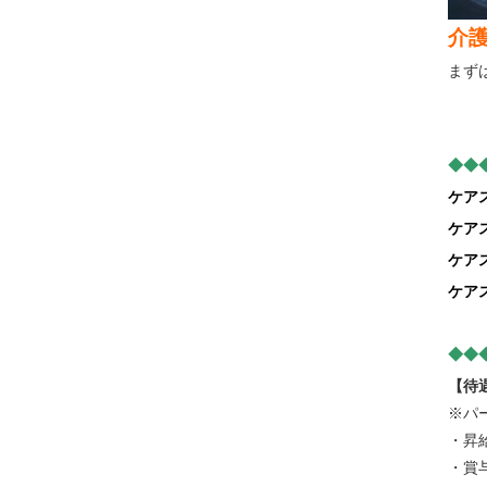
介
まず
◆◆
ケア
ケア
ケア
ケア
◆◆
【待
※パ
・昇
・賞与