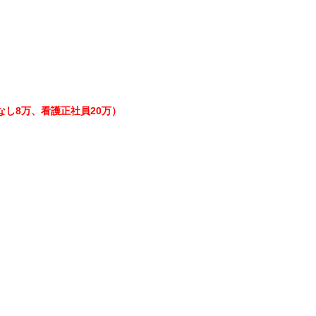
し8万、看護正社員20万）
）