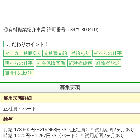
◎有料職業紹介事業 許可番号（34ユ-300410）
こだわりポイント！
マイカー通勤OK
交通費支給
昇給あり
昼からの仕事
朝からの仕事
社会保険完備
経験者優遇
経験者歓迎
週4日以上OK
募集要項
雇用形態詳細
正社員・パート
給与
月給 173,600円〜219,968円
※〈正社員〉＊試用期間2ヶ月あり
時給 1,020円〜1,267円
※〈パート〉＊試用期間2ヶ月あり