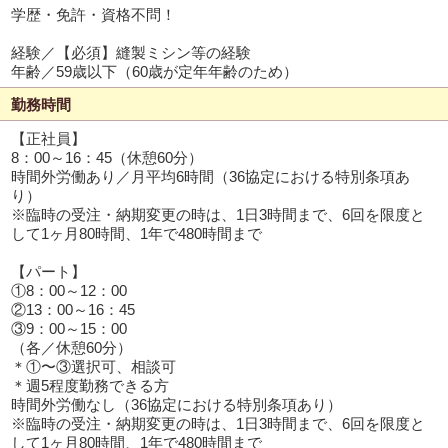
学歴・免許・資格不問！
経験／【必須】縫製ミシン等の経験
年齢／59歳以下（60歳が定年年齢のため）
勤務時間
【正社員】
8：00～16：45（休憩60分）
時間外労働あり／月平均6時間（36協定における特別条項あ
り）
※臨時の受注・納期変更の時は、1日3時間まで、6回を限度と
して1ヶ月80時間、1年で480時間まで
【パート】
①8：00～12：00
②13：00～16：45
③9：00～15：00
（各／休憩60分）
＊①〜③選択可、相談可
＊週5程度勤務できる方
時間外労働なし（36協定における特別条項あり）
※臨時の受注・納期変更の時は、1日3時間まで、6回を限度と
して1ヶ月80時間、1年で480時間まで