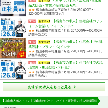
＜府中市の求人＞正社員×電化製
NEW!
おすすめ!
品の販売・営業／接客販売★未...
★★
福山市御幸町大字森脇 / 月給 230,000円〜
320,000円 試用期間3ヶ月
【福山市の求人】住宅会社のリフ
NEW!
おすすめ!
ォーム営業(リフォームアドバ...
★★
福山市御幸町森脇 / 月給 207,000円〜400,000円
調整手当含む
【福山市の求人】住宅会社での建
NEW!
おすすめ!
築設計・プラン・IC(インテ...
★★
福山市御幸町森脇 / 月給 220,000円〜400,000円
調整手当含む
【福山市の求人】住宅会社での現
NEW!
おすすめ!
場管理・現場監督×正社員//...
★★
福山市御幸町森脇 / 月給 210,000円〜350,000円
調整手当含む

おすすめ求人をもっと見る
【福山求人ポストマン】福山市のパート・バイト・正社員の求人情報満載