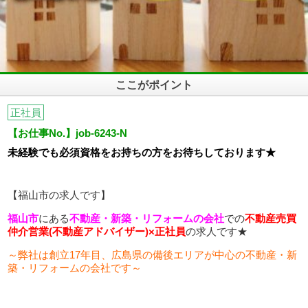
ここがポイント
正社員
【お仕事No.】job-6243-N
未経験でも必須資格をお持ちの方をお待ちしております★
【福山市の求人です】
福山市
にある
不動産・新築・リフォームの会社
での
不動産売買
仲介営業(不動産アドバイザー)×正社員
の求人です★
～弊社は創立17年目、広島県の備後エリアが中心の不動産・新
築・リフォームの会社です～