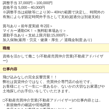
調整手当 37,000円～100,000円
資格手当 5,000～40,000円
※調整手当は経験等により30～40Hの範囲で決定し、時間外の
有無によらず固定時間外手当として支給(超過分は別途支給)
賞与あり＜前年度実績 年2回＞
マイカー通勤OK！＜無料駐車場あり＞
通勤手当あり＜支給上限月額:15,000円＞
加入保険(雇用・労災・健康・厚生 ／ 退職金制度:あり)
職種
資格を活かして働こう/不動産売買仲介営業(不動産アドバイザ
ー)
仕事内容
飛び込みなしの完全反響営業！！
弊社は賃貸仲介ではなく、売買仲介専門店の会社です。
お客様にとって一生に一度あるか、ないかの大切なお家選びや
土地探しのお手伝いをしていただきます。
□不動産売買仲介営業(不動産アドバイザー)の仕事内容とは..
・新規物件の確認や現地調査