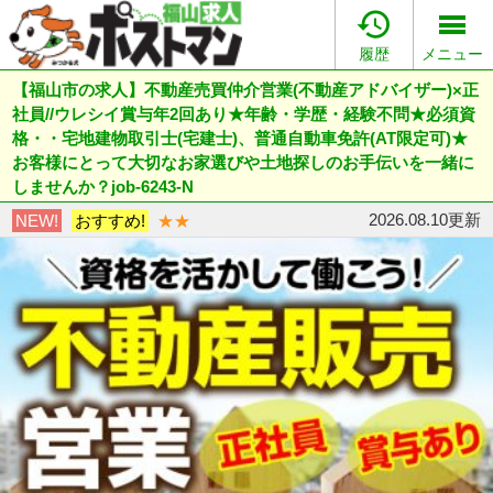

履歴
メニュー
【福山市の求人】不動産売買仲介営業(不動産アドバイザー)×正
社員//ウレシイ賞与年2回あり★年齢・学歴・経験不問★必須資
格・・宅地建物取引士(宅建士)、普通自動車免許(AT限定可)★
お客様にとって大切なお家選びや土地探しのお手伝いを一緒に
しませんか？job-6243-N
2026.08.10更新
NEW!
おすすめ!
★★