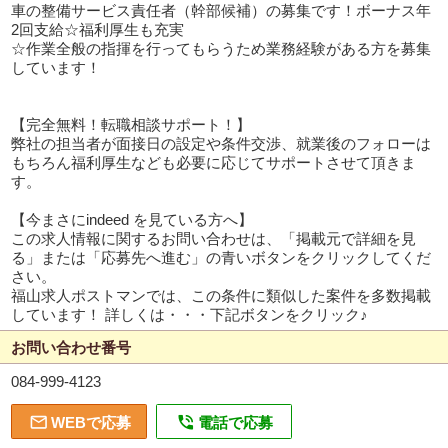
車の整備サービス責任者（幹部候補）の募集です！ボーナス年
2回支給☆福利厚生も充実
☆作業全般の指揮を行ってもらうため業務経験がある方を募集
しています！
【完全無料！転職相談サポート！】
弊社の担当者が面接日の設定や条件交渉、就業後のフォローは
もちろん福利厚生なども必要に応じてサポートさせて頂きま
す。
【今まさにindeed を見ている方へ】
この求人情報に関するお問い合わせは、「掲載元で詳細を見
る」または「応募先へ進む」の青いボタンをクリックしてくだ
さい。
福山求人ポストマンでは、この条件に類似した案件を多数掲載
しています！ 詳しくは・・・下記ボタンをクリック♪
お問い合わせ番号
084-999-4123


WEBで応募
電話で応募