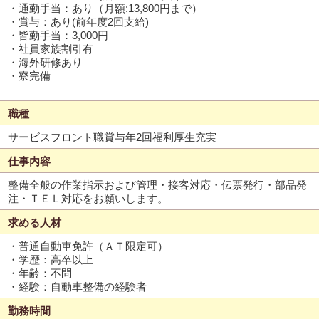
・通勤手当：あり（月額:13,800円まで）
・賞与：あり(前年度2回支給)
・皆勤手当：3,000円
・社員家族割引有
・海外研修あり
・寮完備
職種
サービスフロント職賞与年2回福利厚生充実
仕事内容
整備全般の作業指示および管理・接客対応・伝票発行・部品発
注・ＴＥＬ対応をお願いします。
求める人材
・普通自動車免許（ＡＴ限定可）
・学歴：高卒以上
・年齢：不問
・経験：自動車整備の経験者
勤務時間