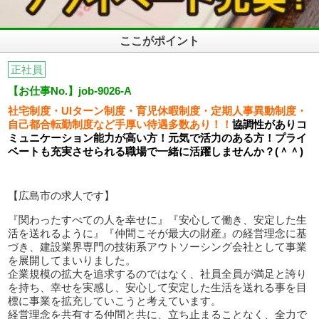
ここがポイント
正社員
【お仕事No.】job-9026-A
社宅制度・UIターン制度・育児休暇制度・定期人事異動制度・
自己都合転勤制度など手厚い待遇多数あり！！
協調性がありコ
ミュニケーション能力が高い方！
元気で活力のある方！プライ
ベートも充実させられる職場で一緒に活躍しませんか？(＾＾)
【広島市の求人です】
『関わったすべての人を幸せに』『安心して働き、安定した生
活を送れるように』『仲間こそが最大の財産』の経営理念に基
づき、建設業界専門の技術系アウトソーシング会社として事業
を展開してまいりました。
企業規模の拡大を追求するのではなく、社員全員が満足と誇り
を持ち、幸せを実感し、安心して安定した生活を送れる事を目
標に事業を拡充していこうと考えています。
経営理念を共有する仲間と共に、立ち止まることなく、全力で