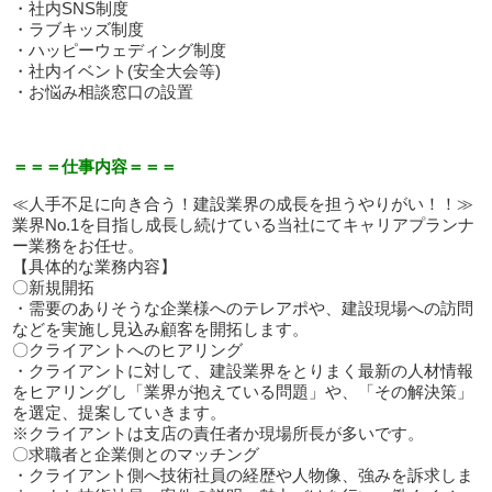
・社内SNS制度
・ラブキッズ制度
・ハッピーウェディング制度
・社内イベント(安全大会等)
・お悩み相談窓口の設置
＝＝＝仕事内容＝＝＝
≪人手不足に向き合う！建設業界の成長を担うやりがい！！≫
業界No.1を目指し成長し続けている当社にてキャリアプランナ
ー業務をお任せ。
【具体的な業務内容】
〇新規開拓
・需要のありそうな企業様へのテレアポや、建設現場への訪問
などを実施し見込み顧客を開拓します。
〇クライアントへのヒアリング
・クライアントに対して、建設業界をとりまく最新の人材情報
をヒアリングし「業界が抱えている問題」や、「その解決策」
を選定、提案していきます。
※クライアントは支店の責任者か現場所長が多いです。
〇求職者と企業側とのマッチング
・クライアント側へ技術社員の経歴や人物像、強みを訴求しま