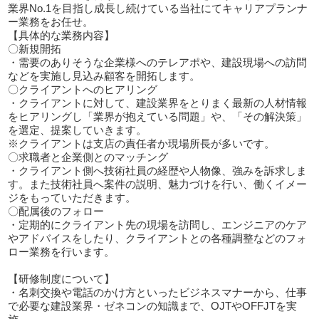
業界No.1を目指し成長し続けている当社にてキャリアプランナ
ー業務をお任せ。
【具体的な業務内容】
〇新規開拓
・需要のありそうな企業様へのテレアポや、建設現場への訪問
などを実施し見込み顧客を開拓します。
〇クライアントへのヒアリング
・クライアントに対して、建設業界をとりまく最新の人材情報
をヒアリングし「業界が抱えている問題」や、「その解決策」
を選定、提案していきます。
※クライアントは支店の責任者か現場所長が多いです。
〇求職者と企業側とのマッチング
・クライアント側へ技術社員の経歴や人物像、強みを訴求しま
す。また技術社員へ案件の説明、魅力づけを行い、働くイメー
ジをもっていただきます。
〇配属後のフォロー
・定期的にクライアント先の現場を訪問し、エンジニアのケア
やアドバイスをしたり、クライアントとの各種調整などのフォ
ロー業務を行います。
【研修制度について】
・名刺交換や電話のかけ方といったビジネスマナーから、仕事
で必要な建設業界・ゼネコンの知識まで、OJTやOFFJTを実