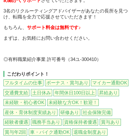
め細かくサポート
させていただきます。
3名のリクルーティングアドバイザーがあなたの長所を見つ
け、転職を全力で応援させていただきます！
もちろん、
サポート料金は無料です♪
まずは、お気軽にお問い合わせください。
◎有料職業紹介事業 許可番号（34ユ-300410）
こだわりポイント！
フルタイムの仕事
ボーナス・賞与あり
マイカー通勤OK
交通費支給
土日休み
年間休日100日以上
昇給あり
未経験・初心者OK
未経験な方OK！歓迎！
産休・育休制度実績あり
研修あり
社会保険完備
経験者優遇
職務手当あり
資格保持者優遇
賞与あり
賞与年2回
車・バイク通勤OK
退職金制度あり