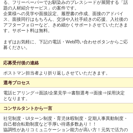
る、フリーペーパーでお馴染みのプレスシードが展開する「話
題の人材紹介サービス」の案件です。
企業様への見学や面接設定、履歴書の作成、面接のアドバイ
ス、面接同行はもちろん、交渉や入社手続きの応援、入社後の
アフターフォローなど、きめ細かくサポートさせていただきま
す。サポート料は無料。
まずはお気軽に、下記の電話・Web問い合わせボタンからご応
募ください。
応募受付後の連絡
ポストマン担当者より折り返しさせていただきます。
選考プロセス
電話ヒアリング⇒面談/企業見学⇒書類選考⇒面接⇒採用決定
となります。
コンサルタントから一言
社宅制度・UIターン制度・育児休暇制度・定期人事異動制度・
自己都合転勤制度など手厚い待遇多数あり！！
協調性がありコミュニケーション能力が高い方！元気で活力の