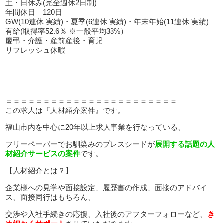
土・日休み(完全週休2日制)
年間休日 120日
GW(10連休 実績)・夏季(6連休 実績)・年末年始(11連休 実績)
有給(取得率52.6％ ※一般平均38%）
慶弔・介護・産前産後・育児
リフレッシュ休暇
＝＝＝＝＝＝＝＝＝＝＝＝＝＝＝＝＝＝＝＝＝＝＝
この求人は『人材紹介案件』です。
福山市内を中心に20年以上求人事業を行なっている、
フリーペーパーでお馴染みのプレスシードが
展開する話題の人
材紹介サービスの案件
です。
【人材紹介とは？】
企業様への見学や面接設定、履歴書の作成、面接のアドバイ
ス、面接同行はもちろん、
交渉や入社手続きの応援、入社後のアフターフォローなど、
き