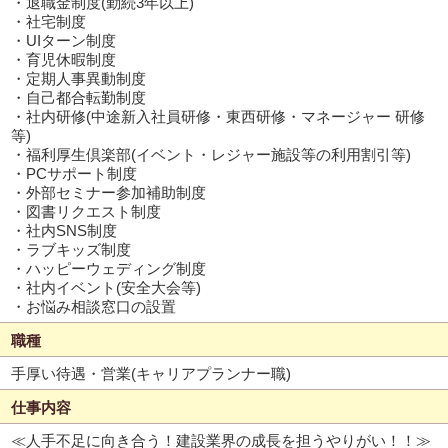
・退職金制度(勤続3年以上)
・社宅制度
・UIターン制度
・育児休暇制度
・定期人事異動制度
・自己都合転勤制度
・社内研修(中途新入社員研修・東西研修・マネージャー 研修
等)
・福利厚生倶楽部(イベント・レジャー施設等の利用割引等)
・PCサポート制度
・外部セミナー参加補助制度
・図書リクエスト制度
・社内SNS制度
・ラブキッズ制度
・ハッピーウェディング制度
・社内イベント(安全大会等)
・お悩み相談窓口の設置
職種
手厚い待遇・営業(キャリアプランナー職)
仕事内容
≪人手不足に向き合う！建設業界の成長を担うやりがい！！≫