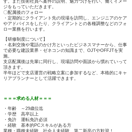
す。また技術社員へ案件の説明、魅力づけを行い、働くイメー
ジをもっていただきます。
〇配属後のフォロー
・定期的にクライアント先の現場を訪問し、エンジニアのケア
やアドバイスをしたり、クライアントとの各種調整などのフォ
ロー業務を行います。
【研修制度について】
・名刺交換や電話のかけ方といったビジネスマナーから、仕事
で必要な建設業界・ゼネコンの知識まで、OJTやOFFJTを実
施。
支店配属後は先輩に同行し、現場訪問や面談から慣れていって
頂きます。
半年ほどで支店運営の戦略立案に参加するなど、本格的にキャ
リアプランナーとして活躍できます。
＝＝＝求める人材＝＝＝
・年齢 ～29歳位迄
・学歴 高卒以上
・免許 運転免許必須
・経験 基本的PCスキルがある方
業種・職種未経験、社会人未経験、第二新卒の方歓迎！