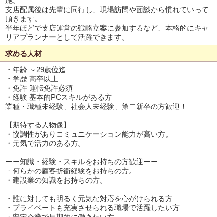
施。
支店配属後は先輩に同行し、現場訪問や面談から慣れていって
頂きます。
半年ほどで支店運営の戦略立案に参加するなど、本格的にキャ
リアプランナーとして活躍できます。
求める人材
・年齢 ～29歳位迄
・学歴 高卒以上
・免許 運転免許必須
・経験 基本的PCスキルがある方
業種・職種未経験、社会人未経験、第二新卒の方歓迎！
【期待する人物像】
・協調性がありコミュニケーション能力が高い方。
・元気で活力のある方。
ーー知識・経験・スキルをお持ちの方歓迎ーー
・何らかの顧客折衝経験をお持ちの方。
・建設業の知識をお持ちの方。
・誰に対しても明るく元気な対応を心がけられる方
・プライベートも充実させられる職場で活躍したい方
・安定企業で長期的に働きたい方