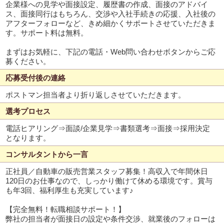
企業様への見学や面接設定、履歴書の作成、面接のアドバイ
ス、面接同行はもちろん、交渉や入社手続きの応援、入社後の
アフターフォローなど、きめ細かくサポートさせていただきま
す。サポート料は無料。
まずはお気軽に、下記の電話・Web問い合わせボタンからご応
募ください。
応募受付後の連絡
ポストマン担当者より折り返しさせていただきます。
選考プロセス
電話ヒアリング⇒面談/企業見学⇒書類選考⇒面接⇒採用決定
となります。
コンサルタントから一言
正社員／自動車の販売営業スタッフ募集！高収入で年間休日
120日のお仕事なので、しっかり働けて休める環境です。賞与
も年3回、福利厚生も充実しています♪
【完全無料！転職相談サポート！】
弊社の担当者が面接日の設定や条件交渉、就業後のフォローは