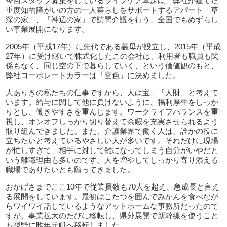
今回スタッフ募集をしているライフケア草深は、弊社が建てた
重度知的障がいの方の一人暮らしをサポートするアパート「草
深の家」、「神辺の家」で訪問介護を行う、全国でもめずらし
い事業展開になります。
2005年（平成17年）に先代である義母が設立し、2015年（平成
27年）に受け継いで株式化したこの会社は、利用者も職員も関
係もなく、同じ空の下で暮らしていく、という価値観のもと、
弊社コーポレートカラーは「空色」に決めました。
人ありきの私たちの仕事ですから、人は宝、「人財」と考えて
います。給与に関して他に負けないように、福利厚生をしっか
りとし、働きやすさを重んじます。ワークライフバランスを重
視し、オンオフしっかり切り替えて余暇を充実させられるよう
取り組んできました。また、介護業界で働く人は、誰かの役に
立ちたいと考えているやさしい人が多いです。それだけに現場
が忙しすぎて、相手に対して雑になってしまう自分がいやだと
いう離職理由も多いのです。人を増やしてしっかり寄り添える
職場でありたいとも願ってきました。
おかげさまでここ10年で従業員数も70人を超え、急成長と言え
る展開をしています。最初はこたつを囲んでみかんを食べなが
らワイワイ話しているようなアットホームな事務所だったので
すが、事業拡大のたびに移転し、県外展開で新幹線を使うこと
も視野に昨年元町へ移転しました。