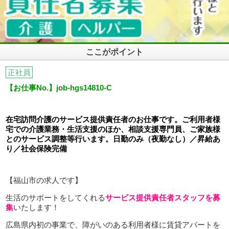
ここがポイント
正社員
【お仕事No.】job-hgs14810-C
在宅訪問介護のサービス提供責任者のお仕事です。ご利用者様
宅での介護業務・生活支援のほか、
相談支援専門員、ご家族様
とのサービス調整等行います。日勤のみ（夜勤なし）／
昇給あ
り／社会保険完備
【福山市の求人です】
生活のサポートをしてくれる
サービス提供責任者スタッフを募
集
いたします！
広島県内初の事業で、障がいのある利用者様に賃貸アパートを