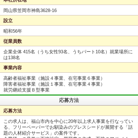
岡山県笠岡市神島3628-16
設立
昭和56年
従業員数
企業全体 415名（うち女性93名、うちパート10名）就業場所に
は138名
事業内容
高齢者福祉事業（施設４事業、在宅事業６事業）
障害者福祉事業（施設１事業、在宅事業４事業）
就労継続支援Ｂ型事業
応募方法
応募方法
この求人は、福山市内を中心に20年以上求人事業を行なってい
る、フリーペーパーでお馴染みのプレスシードが展開する「話
題の人材紹介サービス」の案件です。