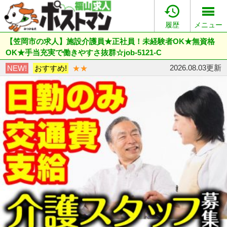

履歴
メニュー
【笠岡市の求人】施設介護員★正社員！未経験者OK★無資格
OK★手当充実で働きやすさ抜群☆job-5121-C
2026.08.03更新
NEW!
おすすめ!
★★