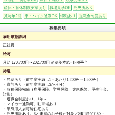
産休・育休制度実績あり
職場見学OK
託児所あり
賞与年2回
車・バイク通勤OK
転勤あり
退職金制度あり
募集要項
雇用形態詳細
正社員
給与
月給 179,700円〜202,700円
※※基本給+各種手当
待遇
・昇給あり（前年度実績…1月あたり1,200円～1,500円）
・賞与あり（前年度実績…3か月分）
・各種保険完備（雇用保険、労災保険、健康保険、厚生年金、
財形）
・退職金制度あり。1年～
・マイカー通勤可。駐車場あり
・単身用入居可能住宅あり
・託児施設あり。3才未満のお子様が対象／利用時間7:30～