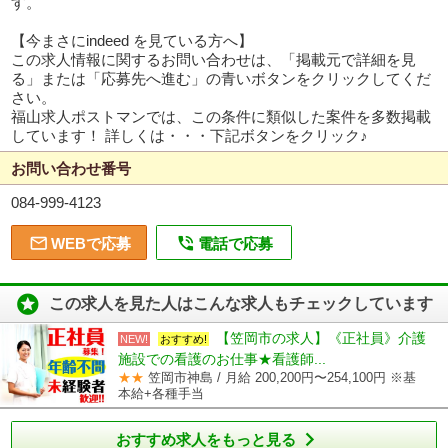
す。
【今まさにindeed を見ている方へ】
この求人情報に関するお問い合わせは、「掲載元で詳細を見
る」または「応募先へ進む」の青いボタンをクリックしてくだ
さい。
福山求人ポストマンでは、この条件に類似した案件を多数掲載
しています！ 詳しくは・・・下記ボタンをクリック♪
お問い合わせ番号
084-999-4123


WEBで応募
電話で応募

この求人を見た人はこんな求人もチェックしています
【笠岡市の求人】《正社員》介護
NEW!
おすすめ!
施設での看護のお仕事★看護師...
★★
笠岡市神島 / 月給 200,200円〜254,100円 ※基
本給+各種手当

おすすめ求人をもっと見る