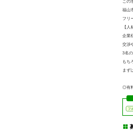
この
福山
フリ
【人
企業
交渉
3名
もち
まず
◎有料
フ