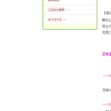
---
こだわり条件
【福
---
キーワード
弊社
売を
充実
正社
＝=
月給1
===