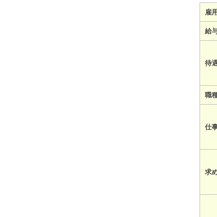
雇
給
待
職
仕
求