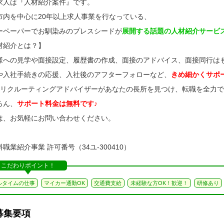
求人は『人材紹介案件』です。
市内を中心に20年以上求人事業を行なっている、
ーペーパーでお馴染みのプレスシードが
展開する話題の人材紹介サービ
材紹介とは？】
様への見学や面接設定、履歴書の作成、面接のアドバイス、面接同行は
や入社手続きの応援、入社後のアフターフォローなど、
きめ細かくサポ
のリクルーティングアドバイザーがあなたの長所を見つけ、転職を全力
ろん、
サポート料金は無料です♪
は、お気軽にお問い合わせください。
職業紹介事業 許可番号（34ユ-300410）
こだわりポイント！
ルタイムの仕事
マイカー通勤OK
交通費支給
未経験な方OK！歓迎！
研修あり
募集要項