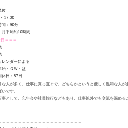
形
単位
0～17:00
時間：90分
：月平均約10時間
休日＝＝＝
他
他
カレンダーによる
年始・ＧＷ・盆
間休日：87日
目な人が多く、仕事に真っ直ぐで、どちらかというと優しく温和な人が
ぱいです。
行事として、忘年会や社員旅行などもあり、仕事以外でも交流を深める
＝＝＝＝＝＝＝＝＝＝＝＝＝＝＝＝＝＝＝＝＝