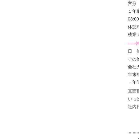
変
１年
08:0
休憩
残業
===
日 
その
会社
年末
・年
真面
いっ
社内
＝＝