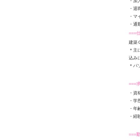
・加
・退
・マ
・通
==
建築
＊主
込み
＊パ
==
・資
・学
・年
・経
==