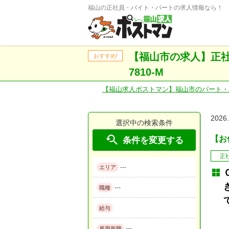
福山の正社員・バイト・パートの求人情報なら！
【福山市の求人】正社
おすすめ!
7810-M
【福山求人ポストマン】福山市のパート・
2026
選択中の検索条件

【お仕
条件を変更する
正
---
エリア
---
職種
給与
---
雇用形態