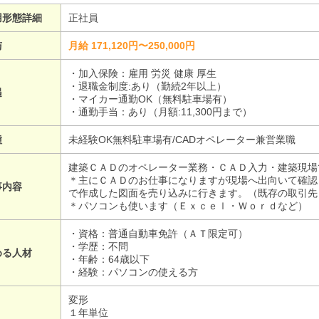
用形態詳細
正社員
与
月給 171,120円〜250,000円
・加入保険：雇用 労災 健康 厚生
・退職金制度:あり（勤続2年以上）
遇
・マイカー通勤OK（無料駐車場有）
・通勤手当：あり（月額:11,300円まで）
種
未経験OK無料駐車場有/CADオペレーター兼営業職
建築ＣＡＤのオペレーター業務・ＣＡＤ入力・建築現場
＊主にＣＡＤのお仕事になりますが現場へ出向いて確認
事内容
で作成した図面を売り込みに行きます。（既存の取引先
＊パソコンも使います（Ｅｘｃｅｌ・Ｗｏｒｄなど）
・資格：普通自動車免許（ＡＴ限定可）
・学歴：不問
める人材
・年齢：64歳以下
・経験：パソコンの使える方
変形
１年単位