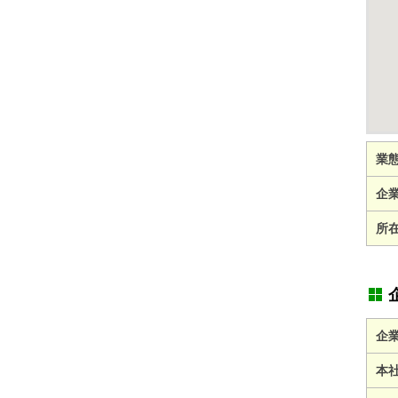
業
企
所
企
本