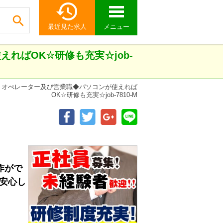


最近見た求人
メニュー
ればOK☆研修も充実☆job-
Ｄオぺレーター及び営業職◆パソコンが使えれば
OK☆研修も充実☆job-7810-M
作がで
安心し