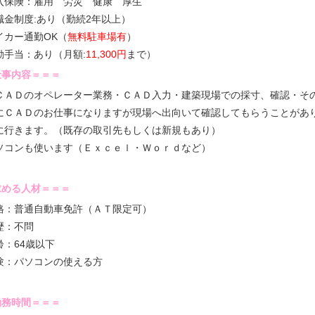
入保険：雇用 労災 健康 厚生
職金制度:あり（勤続2年以上）
イカー通勤OK（
無料駐車場有
）
勤手当：あり（月額:
11,300円
まで）
=仕事内容＝＝＝
ＣＡＤのオペレーター業務・ＣＡＤ入力・建築現場での採寸、確認・そ
にＣＡＤのお仕事になりますが現場へ出向いて確認してもらうことがあ
に行きます。（既存の取引先もしくは新規もあり）
ソコンも使います（Ｅｘｃｅｌ・Ｗｏｒｄなど）
=求める人材＝＝＝
格：普通自動車免許（ＡＴ限定可）
歴：不問
齢：64歳以下
験：パソコンの使える方
=勤務時間＝＝＝