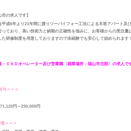
山市の求人です】
は平成6年より21年間に渡りツーバイフォー工法による木造アパート及
行っており、高い技術力と納期の正確性を強みに、お客様からの受注量
した研修制度を用意しておりますので
未経験でも安心して始められます
員・ＣＡＤオぺレーター及び営業職
〈就業場所：福山市北部〉の求人で
=給与＝＝＝
71,120円～250,000円
待遇＝＝＝