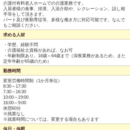
介護付有料老人ホームでの介護業務です。
入居者様の食事、排泄、入浴介助や、レクレーション、話し相
手等をして頂きます。
パート及び夜勤専従等、多様な働き方に対応可能です。なんで
もご相談ください。
求める人材
・学歴、経験不問
・介護福祉士資格があれば、なお可
・年齢制限あり。18歳～64歳まで（深夜業務があるため、また
定年年齢が65歳のため）
勤務時間
変形労働時間制（1か月単位）
8:30～17:30
7:30～16:30
10:00～19:00
16:00～9:00
休憩60分
※残業なし
※就業時間については、変更する場合もあります
休日・休暇